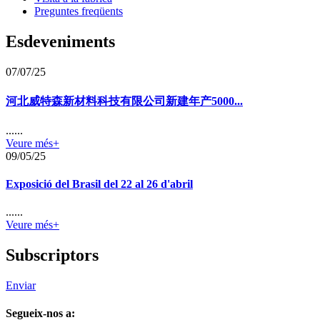
Preguntes freqüents
Esdeveniments
07/07/25
河北威特森新材料科技有限公司新建年产5000...
......
Veure més+
09/05/25
Exposició del Brasil del 22 al 26 d'abril
......
Veure més+
Subscriptors
Enviar
Segueix-nos a: