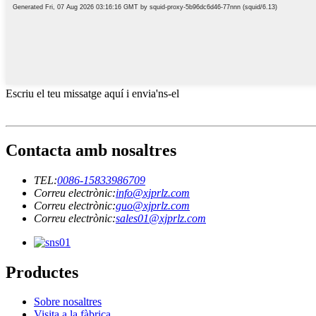
Escriu el teu missatge aquí i envia'ns-el
Contacta amb nosaltres
TEL:
0086-15833986709
Correu electrònic:
info@xjprlz.com
Correu electrònic:
guo@xjprlz.com
Correu electrònic:
sales01@xjprlz.com
Productes
Sobre nosaltres
Visita a la fàbrica