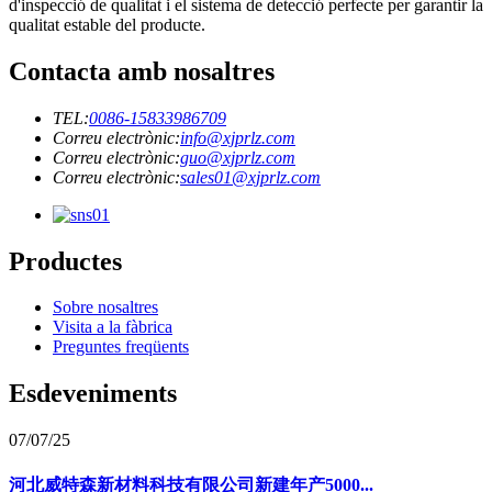
d'inspecció de qualitat i el sistema de detecció perfecte per garantir la
qualitat estable del producte.
Contacta amb nosaltres
TEL:
0086-15833986709
Correu electrònic:
info@xjprlz.com
Correu electrònic:
guo@xjprlz.com
Correu electrònic:
sales01@xjprlz.com
Productes
Sobre nosaltres
Visita a la fàbrica
Preguntes freqüents
Esdeveniments
07/07/25
河北威特森新材料科技有限公司新建年产5000...