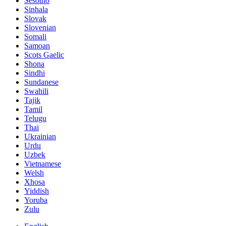
Sesotho
Sinhala
Slovak
Slovenian
Somali
Samoan
Scots Gaelic
Shona
Sindhi
Sundanese
Swahili
Tajik
Tamil
Telugu
Thai
Ukrainian
Urdu
Uzbek
Vietnamese
Welsh
Xhosa
Yiddish
Yoruba
Zulu