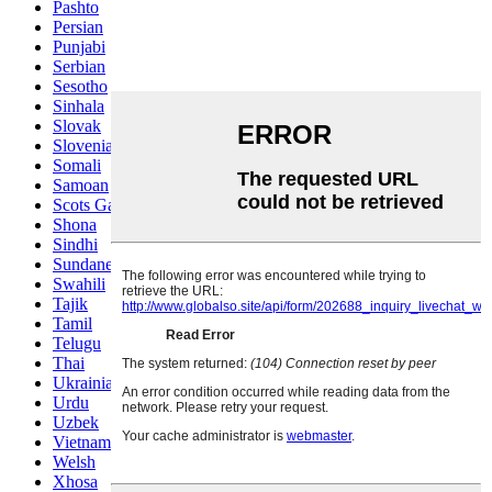
Pashto
Persian
Punjabi
Serbian
Sesotho
Sinhala
Slovak
Slovenian
Somali
Samoan
Scots Gaelic
Shona
Sindhi
Sundanese
Swahili
Tajik
Tamil
Telugu
Thai
Ukrainian
Urdu
Uzbek
Vietnamese
Welsh
Xhosa