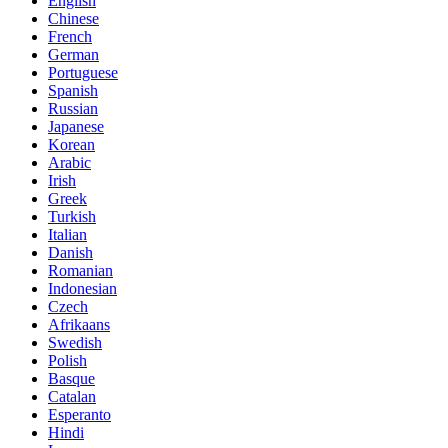
English
Chinese
French
German
Portuguese
Spanish
Russian
Japanese
Korean
Arabic
Irish
Greek
Turkish
Italian
Danish
Romanian
Indonesian
Czech
Afrikaans
Swedish
Polish
Basque
Catalan
Esperanto
Hindi