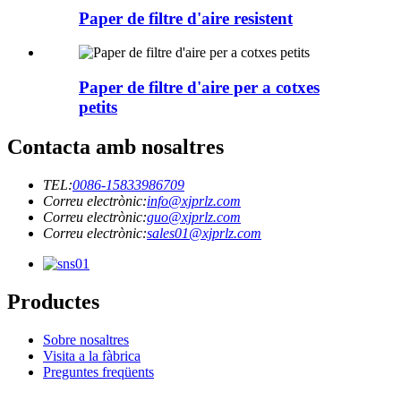
Paper de filtre d'aire resistent
Paper de filtre d'aire per a cotxes
petits
Contacta amb nosaltres
TEL:
0086-15833986709
Correu electrònic:
info@xjprlz.com
Correu electrònic:
guo@xjprlz.com
Correu electrònic:
sales01@xjprlz.com
Productes
Sobre nosaltres
Visita a la fàbrica
Preguntes freqüents