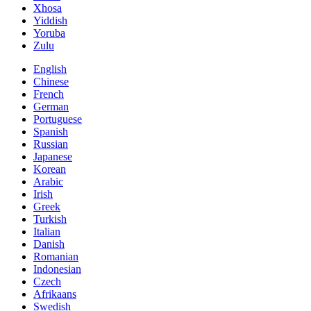
Xhosa
Yiddish
Yoruba
Zulu
English
Chinese
French
German
Portuguese
Spanish
Russian
Japanese
Korean
Arabic
Irish
Greek
Turkish
Italian
Danish
Romanian
Indonesian
Czech
Afrikaans
Swedish