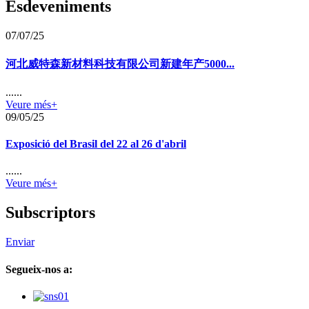
Esdeveniments
07/07/25
河北威特森新材料科技有限公司新建年产5000...
......
Veure més+
09/05/25
Exposició del Brasil del 22 al 26 d'abril
......
Veure més+
Subscriptors
Enviar
Segueix-nos a: